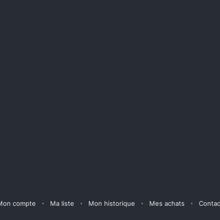
Mon compte
Ma liste
Mon historique
Mes achats
Contac